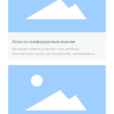
Литье по газифицируемым моделям
Мы предоставляем различные типы литейных
пенопластовых гранул для предприятий, занимающихся
литьем по выплавляемым моделям, с целью уменьшения
поверхностных и внутренних углеродных дефектов в
отливках