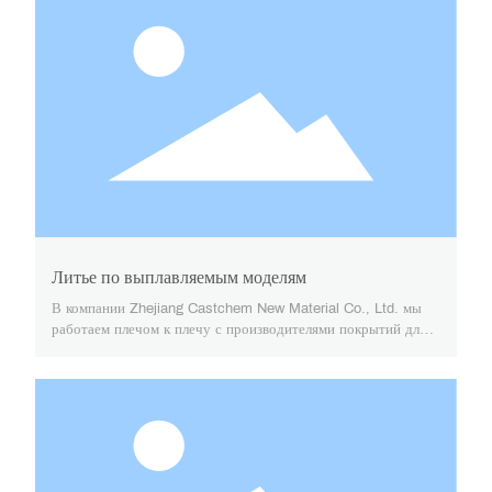
Литье по выплавляемым моделям
В компании Zhejiang Castchem New Material Co., Ltd. мы
работаем плечом к плечу с производителями покрытий для
литья по выплавляемым моделям, чтобы совместно
разрабатывать инновационные решения, адаптированные
для современных литейных цехов. Наши
специализированные покрытия для литья по выплавляемым
моделям разработаны с акцентом на функциональность,
долговечность и экологичность.