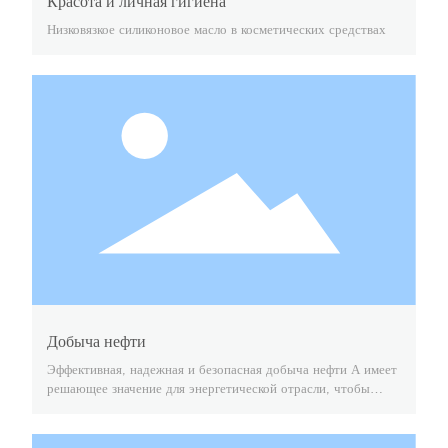
Красота и личная гигиена
Низковязкое силиконовое масло в косметических средствах
Добыча нефти
Эффективная, надежная и безопасная добыча нефти А имеет
решающее значение для энергетической отрасли, чтобы
удовлетворить спрос, поддерживать низкие затраты и
защищать человечество и планету.