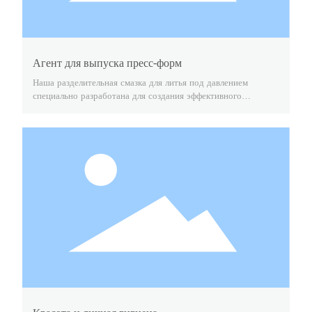
Агент для выпуска пресс-форм
Наша разделительная смазка для литья под давлением
специально разработана для создания эффективного
защитного барьера между расплавленным металлом и
поверхностью формы. Ее основная функция — обеспечить
плавное извлечение отливок, сохраняя целостность детали и
совместимость с последующими процессами.